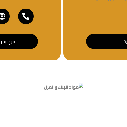
ة
فرع ابحر